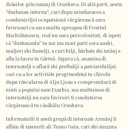
dzãsilor grãcomanj di Crushuva. Di altã parti, aestu
“dushman internu”, cari dupu minduearea a
condutsiriljei ocupatsionã vãrgãreascã eara
fuvirseari ca eara multu aproapea di Frontul
Machidunescu, real nu eara pericolositati, di ispeti
cã “dushmanlu” tu nai ma mari parti eara aushi,
muljeri shi fumelji, a curi hilji, bãrbats shi tatãnj s-
afla la lucru tu Gãrtsii. Sigura cã, anamisa di
internatslji s-aflarã shi preftsãlji a patriarshiiljei,
cari cu a lor activitãts progrtseshtsã tu chirolu
dupu rãscularea di Alju Ljeau s-compromitarã di
ninti a popului sum Exarhia, ma multsimea di
internatslji nu eara fuvirsiri ti condutsirea
vãrgãreascã tu cãsãbãlu Crushuva.
Informatsiili ti aestã grupã di internats Armãnj li
aflãm di spunerli ali Teano Gaju, cari shi singura