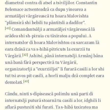
diametral contra di atsel a tsiviljilor. Constantin
Belemace actsenteadzã ca dupu yinearea a
armatãljei vãrgãreascã tu hoara Malovishta
“plãmsirã shi bebili tu pãntitsli a dadilor“.
[41]
Comandantsãlji a armatãljei vãrgãreascã lã
arãdea shi sh-pizuia cu tãxiratea a popului. A
internatslor di hoara Malovishtea cu sarcazam lã
eara dzãsã ca va s-hibã pitricuts la exurzii tu
[42]
Vãrgãrii.
Ashitsi, pãnã internatslji Armãnj bãna
unã banã fãrã perspectivã tu Vãrgãrii,
organizatorlji a “exurziiljei” li furarã casili a lor shi
tut tsi avea pit casili, a horli malju dzã complet eara
[43]
demolati.
Cãndu, ninti s-dipiseascã polimlu unã parti di
internatslji puturã stoarnã tu casili a lor, idghili li
aflarã pustuxiti shi furati. Ta s-hibã taxiratea ma