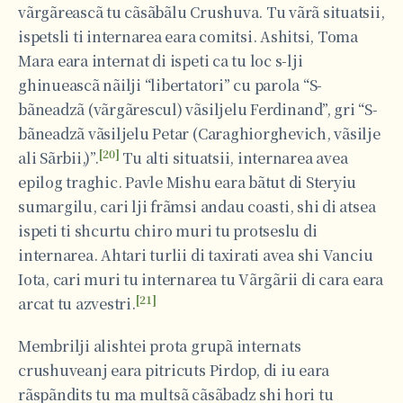
vãrgãreascã tu cãsãbãlu Crushuva. Tu vãrã situatsii,
ispetsli ti internarea eara comitsi. Ashitsi, Toma
Mara eara internat di ispeti ca tu loc s-lji
ghinueascã nãilji “libertatori” cu parola “S-
bãneadzã (vãrgãrescul) vãsiljelu Ferdinand”, gri “S-
bãneadzã vãsiljelu Petar (Caraghiorghevich, vãsilje
[20]
ali Sãrbii,)”.
Tu alti situatsii, internarea avea
epilog traghic. Pavle Mishu eara bãtut di Steryiu
sumargilu, cari lji frãmsi andau coasti, shi di atsea
ispeti ti shcurtu chiro muri tu protseslu di
internarea. Ahtari turlii di taxirati avea shi Vanciu
Iota, cari muri tu internarea tu Vãrgãrii di cara eara
[21]
arcat tu azvestri.
Membrilji alishtei prota grupã internats
crushuveanj eara pitricuts Pirdop, di iu eara
rãspãndits tu ma multsã cãsãbadz shi hori tu