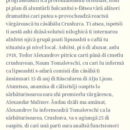
progrãtseashti icã pr0romãneashti orientats, nitsi
pi plan di alumtãrli balcanitsi s-fãtsea vãrã alãxeri
dramatitsi cari putea s-provocheadzã reactsii
vãrgãreascã tu cãsãbãlu Crushuva. Ti atsea, ispetsli
ti aestã ashi dzãsã solutsii niloghicã ti internarea
alishtei njicã grupã poati lipseashti s-caftã tu
situatsia pi nivel local. Ashitsi, pi 6 di alunar, anlu
1918, Todor Alexandrov pitricu carti pãnã di cmetlu
crushuvean, Naum Tomalevschi, cu cari lu informã
ca lipseashti s-adarã comisii din cãsãbã ti
ãnsimnari 15 di anj di Rãscularea di Alju Ljeau.
Atumtsea, anamisa di cãlisitslji oaspits la
sãrbãturisearea eara shi premierlu vãrgãrescu,
Alexandar Malinov. Ãndau dzãli ma amãnat,
Alexandrov lu informeadzã Tomalevschi ca la
sãrbãturisearea, Crushuva, va s-agiungã 25 di
oaspits, di cari unã parti eara analtsã functsioneri