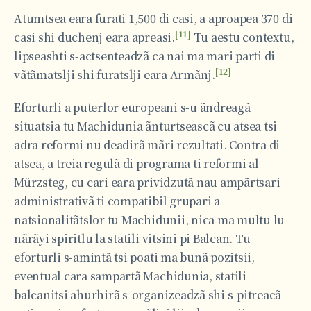
Atumtsea eara furati 1,500 di casi, a aproapea 370 di
[11]
casi shi duchenj eara apreasi.
Tu aestu contextu,
lipseashti s-actsenteadzã ca nai ma mari parti di
[12]
vãtãmatslji shi furatslji eara Armãnj.
Eforturli a puterlor europeani s-u ãndreagã
situatsia tu Machidunia ãnturtseascã cu atsea tsi
adra reformi nu deadirã mãri rezultati. Contra di
atsea, a treia regulã di programa ti reformi al
Mürzsteg, cu cari eara prividzutã nau ampãrtsari
administrativã ti compatibil grupari a
natsionalitãtslor tu Machidunii, nica ma multu lu
nãrãyi spiritlu la statili vitsini pi Balcan. Tu
eforturli s-amintã tsi poati ma bunã pozitsii,
eventual cara sampartã Machidunia, statili
balcanitsi ahurhirã s-organizeadzã shi s-pitreacã