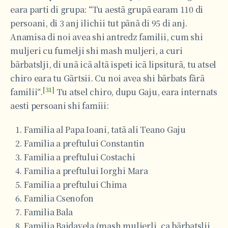
eara parti di grupa: “Tu aestã grupã earam 110 di
persoani, di 3 anj ilichii tut pãnã di 95 di anj.
Anamisa di noi avea shi antredz familii, cum shi
muljeri cu fumelji shi mash muljeri, a curi
bãrbatslji, di unã icã altã ispeti icã lipsiturã, tu atsel
chiro eara tu Gãrtsii. Cu noi avea shi bãrbats fãrã
[31]
familii“.
Tu atsel chiro, dupu Gaju, eara internats
aesti persoani shi famiii:
Familia al Papa Ioani, tatã ali Teano Gaju
Familia a preftului Constantin
Familia a preftului Costachi
Familia a preftului Iorghi Mara
Familia a preftului Chima
Familia Csenofon
Familia Bala
Familia Bajdavela (mash muljerli, ca bãrbatslji