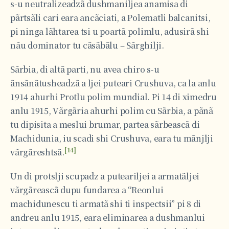
s-u neutralizeadzã dushmaniljea anamisa di
pãrtsãli cari eara ancãciati, a Polematli balcanitsi,
pi ninga lãhtarea tsi u poartã polimlu, adusirã shi
nãu dominator tu cãsãbãlu – Sãrghilji.
Sãrbia, di altã parti, nu avea chiro s-u
ãnsãnãtusheadzã a ljei puteari Crushuva, ca la anlu
1914 ahurhi Protlu polim mundial. Pi 14 di ximedru
anlu 1915, Vãrgãria ahurhi polim cu Sãrbia, a pãnã
tu dipisita a meslui brumar, partea sãrbeascã di
Machidunia, iu scadi shi Crushuva, eara tu mãnjlji
[14]
vãrgãreshtsã.
Un di protslji scupadz a puteariljei a armatãljei
vãrgãreascã dupu fundarea a “Reonlui
machidunescu ti armatã shi ti inspectsii” pi 8 di
andreu anlu 1915, eara eliminarea a dushmanlui