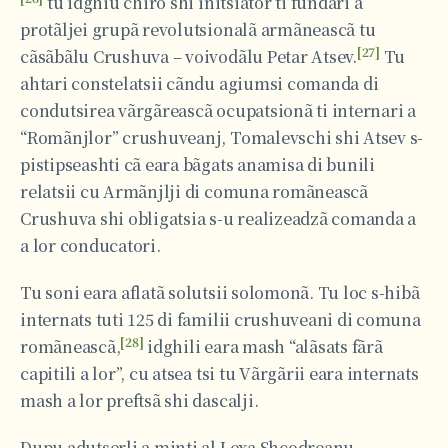
tu idghiu chiro shi initsiator ti fundari a
protãljei grupã revolutsionalã armãneascã tu
[27]
cãsãbãlu Crushuva – voivodãlu Petar Atsev.
Tu
ahtari constelatsii cãndu agiumsi comanda di
condutsirea vãrgãreascã ocupatsionã ti internari a
“Romãnjlor” crushuveanj, Tomalevschi shi Atsev s-
pistipseashti cã eara bãgats anamisa di bunili
relatsii cu Armãnjlji di comuna romãneascã
Crushuva shi obligatsia s-u realizeadzã comanda a
a lor conducatori.
Tu soni eara aflatã solutsii solomonã. Tu loc s-hibã
internats tuti 125 di familii crushuveani di comuna
[28]
romãneascã,
idghili eara mash “alãsats fãrã
capitili a lor”, cu atsea tsi tu Vãrgãrii eara internats
mash a lor preftsã shi dascalji.
Dupu adutserli a minti al Lexa Shcodreanu-