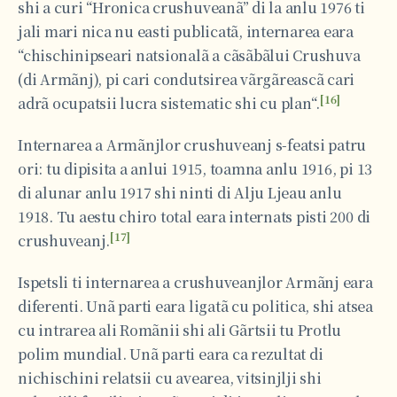
shi a curi “Hronica crushuveanã” di la anlu 1976 ti
jali mari nica nu easti publicatã, internarea eara
“chischinipseari natsionalã a cãsãbãlui Crushuva
(di Armãnj), pi cari condutsirea vãrgãreascã cari
[16]
adrã ocupatsii lucra sistematic shi cu plan“.
Internarea a Armãnjlor crushuveanj s-featsi patru
ori: tu dipisita a anlui 1915, toamna anlu 1916, pi 13
di alunar anlu 1917 shi ninti di Alju Ljeau anlu
1918. Tu aestu chiro total eara internats pisti 200 di
[17]
crushuveanj.
Ispetsli ti internarea a crushuveanjlor Armãnj eara
diferenti. Unã parti eara ligatã cu politica, shi atsea
cu intrarea ali Romãnii shi ali Gãrtsii tu Protlu
polim mundial. Unã parti eara ca rezultat di
nichischini relatsii cu avearea, vitsinjlji shi