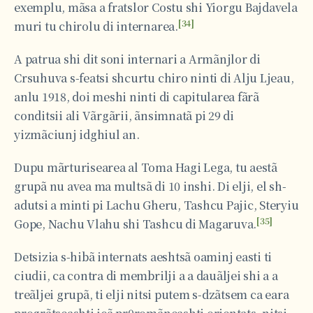
exemplu, mãsa a fratslor Costu shi Yiorgu Bajdavela
[34]
muri tu chirolu di internarea.
A patrua shi dit soni internari a Armãnjlor di
Crsuhuva s-featsi shcurtu chiro ninti di Alju Ljeau,
anlu 1918, doi meshi ninti di capitularea fãrã
conditsii ali Vãrgãrii, ãnsimnatã pi 29 di
yizmãciunj idghiul an.
Dupu mãrturisearea al Toma Hagi Lega, tu aestã
grupã nu avea ma multsã di 10 inshi. Di elji, el sh-
adutsi a minti pi Lachu Gheru, Tashcu Pajic, Steryiu
[35]
Gope, Nachu Vlahu shi Tashcu di Magaruva.
Detsizia s-hibã internats aeshtsã oaminj easti ti
ciudii, ca contra di membrilji a a dauãljei shi a a
treãljei grupã, ti elji nitsi putem s-dzãtsem ca eara