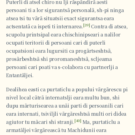
Puterli di atsel chiro nu lji rãspãndirã aesti
persoani ti a lor sigurantsã personalã, sh-pi ninga
atsea tsi tu vãrã situatsii exact sigurantsa eara
[39]
actsentatã ca ispeti ti internarea.
Contra di atsea,
scupolu printsipal eara chischinipseari a nalilor
ocupati teritorii di persoani cari di puterli
ocupatsioni eara lugursiti ca progãrtseshtsã,
prosãrbeshtsã shi proromaneshtsã, scljeama
persoani cari poati va s-colabora cu partnerlji a
Entantãljei.
Dealihea easti ca purtaticlu a popului vãrgãrescu pi
nivel local cãtrã internatslji eara multu bun, shi
dupu mãrturisearea a unãi parti di persoanili cari
eara internati, tsiviljli vãrgãreshtsã multi ori didea
[40]
agiutor tu mãcari shi stranji.
Ma, purtaticlu a
armatãljei vãrgãreascã tu Machidunii eara