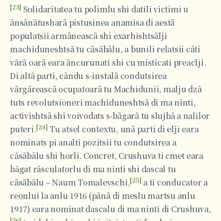
[23]
Solidaritatea tu polimlu shi datili victimi u
ãnsãnãtusharã pistusinea anamisa di aestã
populatsii armãneascã shi exarhishtsãlji
machiduneshtsã tu cãsãbãlu, a bunili relatsii cãti
vãrã oarã eara ãncurunati shi cu misticati preaclji.
Di altã parti, cãndu s-instalã condutsirea
vãrgãreascã ocupatoarã tu Machidunii, malju dzã
tuts revolutsioneri machiduneshtsã di ma ninti,
activishtsã shi voivodats s-bãgarã tu slujbã a nalilor
[24]
puteri.
Tu atsel contextu, unã parti di elji eara
nominats pi analti pozitsii tu condutsirea a
cãsãbãlu shi horli. Concret, Crushuva ti cmet eara
bãgat rãsculatorlu di ma ninti shi dascal tu
[25]
cãsãbãlu – Naum Tomalevschi,
a ti conducator a
reonlui la anlu 1916 (pãnã di meslu martsu anlu
1917) eara nominat dascalu di ma ninti di Crushuva,
[26]