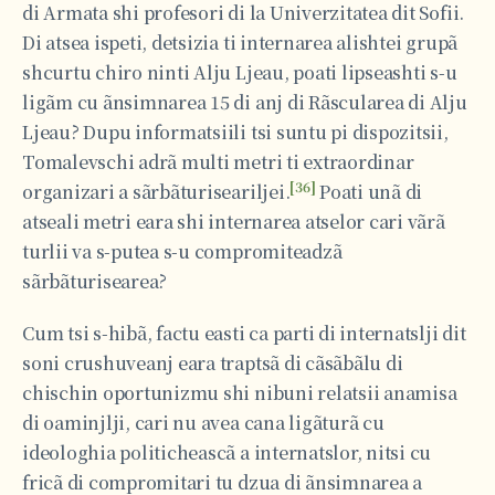
di Armata shi profesori di la Univerzitatea dit Sofii.
Di atsea ispeti, detsizia ti internarea alishtei grupã
shcurtu chiro ninti Alju Ljeau, poati lipseashti s-u
ligãm cu ãnsimnarea 15 di anj di Rãscularea di Alju
Ljeau? Dupu informatsiili tsi suntu pi dispozitsii,
Tomalevschi adrã multi metri ti extraordinar
[36]
organizari a sãrbãturiseariljei.
Poati unã di
atseali metri eara shi internarea atselor cari vãrã
turlii va s-putea s-u compromiteadzã
sãrbãturisearea?
Cum tsi s-hibã, factu easti ca parti di internatslji dit
soni crushuveanj eara traptsã di cãsãbãlu di
chischin oportunizmu shi nibuni relatsii anamisa
di oaminjlji, cari nu avea cana ligãturã cu
ideologhia politicheascã a internatslor, nitsi cu
fricã di compromitari tu dzua di ãnsimnarea a