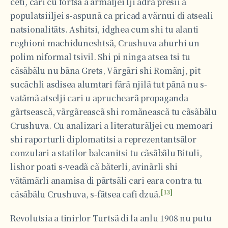
ceti, cari cu fortsa a armãljei lji adra presii a
populatsiiljei s-aspunã ca pricad a vãrnui di atseali
natsionalitãts. Ashitsi, idghea cum shi tu alanti
reghioni machiduneshtsã, Crushuva ahurhi un
polim niformal tsivil. Shi pi ninga atsea tsi tu
cãsãbãlu nu bãna Grets, Vãrgãri shi Romãnj, pit
sucãchli asdisea alumtari fãrã njilã tut pãnã nu s-
vatãmã atselji cari u apruchearã propaganda
gãrtseascã, vãrgãreascã shi romãneascã tu cãsãbãlu
Crushuva. Cu analizari a literaturãljei cu memoari
shi raporturli diplomatitsi a reprezentantsãlor
conzulari a statilor balcanitsi tu cãsãbãlu Bituli,
lishor poati s-veadã cã bãterli, avinãrli shi
vãtãmãrli anamisa di pãrtsãli cari eara contra tu
[13]
cãsãbãlu Crushuva, s-fãtsea cafi dzuã.
Revolutsia a tinirlor Turtsã di la anlu 1908 nu putu