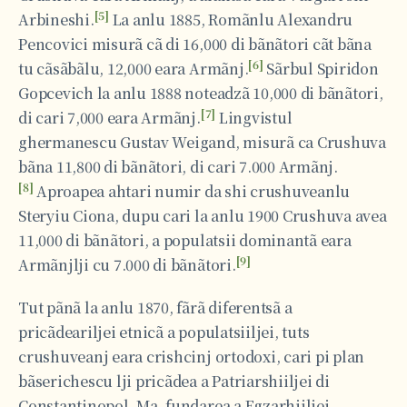
[5]
Arbineshi.
La anlu 1885, Romãnlu Alexandru
Pencovici misurã cã di 16,000 di bãnãtori cãt bãna
[6]
tu cãsãbãlu, 12,000 eara Armãnj.
Sãrbul Spiridon
Gopcevich la anlu 1888 noteadzã 10,000 di bãnãtori,
[7]
di cari 7,000 eara Armãnj.
Lingvistul
ghermanescu Gustav Weigand, misurã ca Crushuva
bãna 11,800 di bãnãtori, di cari 7.000 Armãnj.
[8]
Aproapea ahtari numir da shi crushuveanlu
Steryiu Ciona, dupu cari la anlu 1900 Crushuva avea
11,000 di bãnãtori, a populatsii dominantã eara
[9]
Armãnjlji cu 7.000 di bãnãtori.
Tut pãnã la anlu 1870, fãrã diferentsã a
pricãdeariljei etnicã a populatsiiljei, tuts
crushuveanj eara crishcinj ortodoxi, cari pi plan
bãserichescu lji pricãdea a Patriarshiiljei di
Constantinopol. Ma, fundarea a Egzarhiiljei