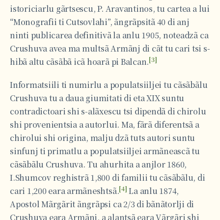
istoriciarlu gãrtsescu, P. Aravantinos, tu cartea a lui
“Monografii ti Cutsovlahi”, ãngrãpsitã 40 di anj
ninti publicarea definitivã la anlu 1905, noteadzã ca
Crushuva avea ma multsã Armãnj di cãt tu cari tsi s-
[3]
hibã altu cãsãbã icã hoarã pi Balcan.
Informatsiili ti numirlu a populatsiiljei tu cãsãbãlu
Crushuva tu a daua giumitati di eta XIX suntu
contradictoari shi s-alãxescu tsi dipendã di chirolu
shi provenientsia a autorlui. Ma, fãrã diferentsã a
chirolui shi origina, malju dzã tuts autori suntu
sinfunj ti primatlu a populatsiiljei armãneascã tu
cãsãbãlu Crushuva. Tu ahurhita a anjlor 1860,
I.Shumcov reghistrã 1,800 di familii tu cãsãbãlu, di
[4]
cari 1,200 eara armãneshtsã.
La anlu 1874,
Apostol Mãrgãrit ãngrãpsi ca 2/3 di bãnãtorlji di
Crushuva eara Armãnj, a alantsã eara Vãrgãri shi