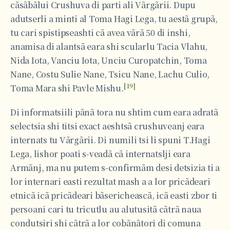
cãsãbãlui Crushuva di parti ali Vãrgãrii. Dupu
adutserli a minti al Toma Hagi Lega, tu aestã grupã,
tu cari spistipseashti cã avea vãrã 50 di inshi,
anamisa di alantsã eara shi scularlu Tacia Vlahu,
Nida Iota, Vanciu Iota, Unciu Curopatchin, Toma
Nane, Costu Sulie Nane, Tsicu Nane, Lachu Culio,
[19]
Toma Mara shi Pavle Mishu.
Di informatsiili pãnã tora nu shtim cum eara adratã
selectsia shi titsi exact aeshtsã crushuveanj eara
internats tu Vãrgãrii. Di numili tsi li spuni T.Hagi
Lega, lishor poati s-veadã cã internatslji eara
Armãnj, ma nu putem s-confirmãm desi detsizia ti a
lor internari easti rezultat mash a a lor pricãdeari
etnicã icã pricãdeari bãsericheascã, icã easti zbor ti
persoani cari tu tricutlu au alutusitã cãtrã naua
condutsiri shi cãtrã a lor cobãnãtori di comuna