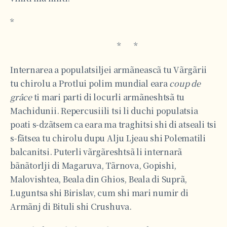
*
* *
Internarea a populatsiljei armãneascã tu Vãrgãrii
tu chirolu a Protlui polim mundial eara
coup de
grâce
ti mari parti di locurli armãneshtsã tu
Machidunii. Repercusiili tsi li duchi populatsia
poati s-dzãtsem ca eara ma traghitsi shi di atseali tsi
s-fãtsea tu chirolu dupu Alju Ljeau shi Polematili
balcanitsi. Puterli vãrgãreshtsã li internarã
bãnãtorlji di Magaruva, Tãrnova, Gopishi,
Malovishtea, Beala din Ghios, Beala di Suprã,
Luguntsa shi Birislav, cum shi mari numir di
Armãnj di Bituli shi Crushuva.