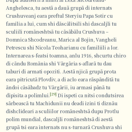
Anghelesca, tu aestã a dauã grupã di internats
Crushuveanj eara preftul Steryiu Papa Sotir cu
familia a lui, cum shi dãscãlitsili shi dascaljli tu
sculiili romãneshtsã tu cãsãbãlu Crushuva –
Domnica Shcodreanu, Marica al Bojin, Vangheli
Petrescu shi Nicola Teoharianu cu familiili a lor.
Internarea s-featsi toamna, anlu 1916, shcurtu chiro
di cãndu Romãnia shi Vãrgãria s-aflarã tu dau
taburi di armati opoziti. Aestã njicã grupã prota
eara pitricutã Plovdiv, a di aclo eara rãspãnditã tu
ãndoi cãsãbadz tu Vãrgãrii, iu armasi pãnã tu
[29]
dipisita a polimlui.
Di ispeti ca nitsi condutsirea
sãrbeascã tu Machidunii nu deadi izini ti diznãu
dishclideari a sculiilor romãneshtsã dupu Protlu
polim mundial, dascaljli romãneshtsã di aestã
grupã tsi eara internats nu s-turnarã Crushuva shi