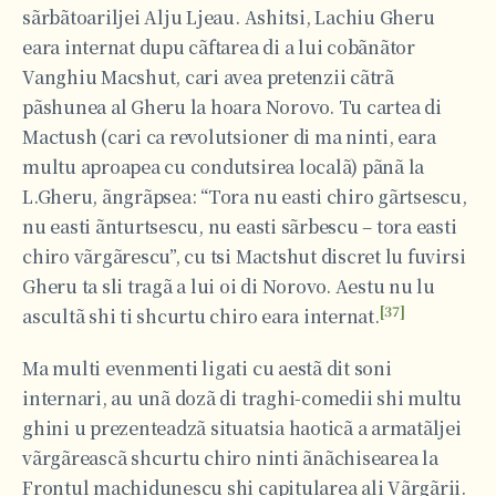
sãrbãtoariljei Alju Ljeau. Ashitsi, Lachiu Gheru
eara internat dupu cãftarea di a lui cobãnãtor
Vanghiu Macshut, cari avea pretenzii cãtrã
pãshunea al Gheru la hoara Norovo. Tu cartea di
Mactush (cari ca revolutsioner di ma ninti, eara
multu aproapea cu condutsirea localã) pãnã la
L.Gheru, ãngrãpsea: “Tora nu easti chiro gãrtsescu,
nu easti ãnturtsescu, nu easti sãrbescu – tora easti
chiro vãrgãrescu”, cu tsi Mactshut discret lu fuvirsi
Gheru ta sli tragã a lui oi di Norovo. Aestu nu lu
[37]
ascultã shi ti shcurtu chiro eara internat.
Ma multi evenmenti ligati cu aestã dit soni
internari, au unã dozã di traghi-comedii shi multu
ghini u prezenteadzã situatsia haoticã a armatãljei
vãrgãreascã shcurtu chiro ninti ãnãchisearea la
Frontul machidunescu shi capitularea ali Vãrgãrii.