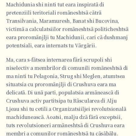
Machidunia shi ninti tut eara inspiratã di
pretenziili teritoriali romãneshtsã cãtrã
Transilvania, Maramuresh, Banat shi Bucovina,
victimã a calculatsiilor romãneshtsã politicheshtsã
eara proromãnjlji tu Machidunii, cari cã dushmanj
potentsiali, eara internats tu Vãrgãrii.
Ma, cara s-fãtsea internarea fãrã scrupoli shi
niselectiv a membrilor di comunili romãneshtsã di
ma ninti tu Pelagonia, Strug shi Meglen, atumtsea
situatsia cu proromãnjlji di Crushuva eara ma
delicatã. Di unã parti, populatsia armãneascã di
Crushuva activ partitsipa tu Rãscularea di Alju
Ljeau shi tu cetili a Organizatsiiljei revolutsionalã
machiduneascã. Aoatsi, malju dzã fãrã exceptsii,
tuts revolutsioneri armãneshtsã di Crushuva eara
membri a comunilor romãneshtsã tu cãsãbãlu.