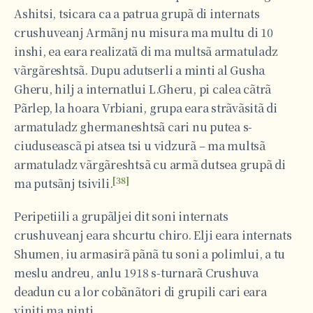
Ashitsi, tsicara ca a patrua grupã di internats
crushuveanj Armãnj nu misura ma multu di 10
inshi, ea eara realizatã di ma multsã armatuladz
vãrgãreshtsã. Dupu adutserli a minti al Gusha
Gheru, hilj a internatlui L.Gheru, pi calea cãtrã
Pãrlep, la hoara Vrbiani, grupa eara strãvãsitã di
armatuladz ghermaneshtsã cari nu putea s-
ciuduseascã pi atsea tsi u vidzurã – ma multsã
armatuladz vãrgãreshtsã cu armã dutsea grupã di
[38]
ma putsãnj tsivili.
Peripetiili a grupãljei dit soni internats
crushuveanj eara shcurtu chiro. Elji eara internats
Shumen, iu armasirã pãnã tu soni a polimlui, a tu
meslu andreu, anlu 1918 s-turnarã Crushuva
deadun cu a lor cobãnãtori di grupili cari eara
viniti ma ninti.