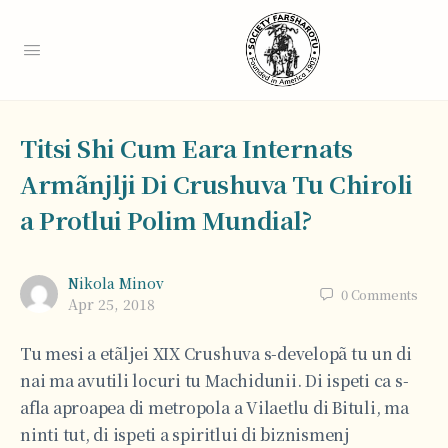
Titsi Shi Cum Eara Internats
Armãnjlji Di Crushuva Tu Chiroli
a Protlui Polim Mundial?
Nikola Minov
0
Comments
Apr 25, 2018
Tu mesi a etãljei XIX Crushuva s-developã tu un di
nai ma avutili locuri tu Machidunii. Di ispeti ca s-
afla aproapea di metropola a Vilaetlu di Bituli, ma
ninti tut, di ispeti a spiritlui di biznismenj