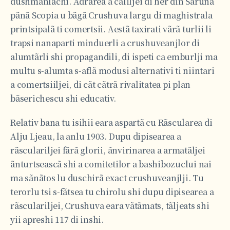
dushmanlãchi. Adrarea a caliljei di her din Sãrunã
pãnã Scopia u bãgã Crushuva largu di maghistrala
printsipalã ti comertsii. Aestã taxirati vãrã turlii li
trapsi nanaparti minduerli a crushuveanjlor di
alumtãrli shi propagandili, di ispeti ca emburlji ma
multu s-alumta s-aflã modusi alternativi ti niintari
a comertsiiljei, di cãt cãtrã rivalitatea pi plan
bãserichescu shi educativ.
Relativ bana tu isihii eara aspartã cu Rãscularea di
Alju Ljeau, la anlu 1903. Dupu dipisearea a
rãsculariljei fãrã glorii, ãnvirinarea a armatãljei
ãnturtseascã shi a comitetilor a bashibozuclui nai
ma sãnãtos lu duschirã exact crushuveanjlji. Tu
terorlu tsi s-fãtsea tu chirolu shi dupu dipisearea a
rãsculariljei, Crushuva eara vãtãmats, tãljeats shi
yii apreshi 117 di inshi.