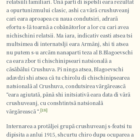
relatsiili familiari. Unã parti di ispetsli eara rezultat
a opurtunizmului clasic, ashi ca vãrã crushuveanj
cari eara aproapea cu naua condutsiri, adrarã
efortu s-lã toarnã a cobãnãtorlor a lor cu cari avea
nichischini relatsii. Ma iara, indicativ easti atsea tsi
multsimea di internatslji eara Armãnj, shi ti atsea
nu putem s-u arcãm nanaparti teza al B.Blagoevschi
ca eara zbor ti chischinipseari natsionalã a
cãsãbãlui Crushuva. Pi ninga atsea, Blagoevschi
adavdzi shi atsea cã tu chirolu di chischinipsearea
natsionalã al Crushuva, condutsirea vãrgãreascã
“eara agiutatã, pãnã shi initsiativã eara data di vãrã
crushuveanj, cu conshtintsã natsionalã
[18]
vãrgãreascã “.
Internarea a protãljei grupã crushuveanj s-featsi tu
dipisita a anlui 1915, shcurtu chiro dupu ocuparea a