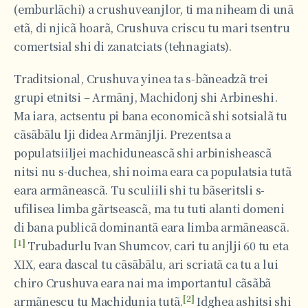
(emburlãchi) a crushuveanjlor, ti ma niheam di unã
etã, di njicã hoarã, Crushuva criscu tu mari tsentru
comertsial shi di zanatciats (tehnagiats).
Traditsional, Crushuva yinea ta s-bãneadzã trei
grupi etnitsi – Armãnj, Machidonj shi Arbineshi.
Ma iara, actsentu pi bana economicã shi sotsialã tu
cãsãbãlu lji didea Armãnjlji. Prezentsa a
populatsiiljei machiduneascã shi arbinisheascã
nitsi nu s-duchea, shi noima eara ca populatsia tutã
eara armãneascã. Tu sculiili shi tu bãseritsli s-
ufilisea limba gãrtseascã, ma tu tuti alanti domeni
di bana publicã dominantã eara limba armãneascã.
[1]
Trubadurlu Ivan Shumcov, cari tu anjlji 60 tu eta
XIX, eara dascal tu cãsãbãlu, ari scriatã ca tu a lui
chiro Crushuva eara nai ma importantul cãsãbã
[2]
armãnescu tu Machidunia tutã.
Idghea ashitsi shi