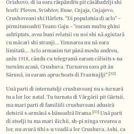
Oriahovo, di iu eara rãspãndits pit cãsãbadzlji shi
horli: Pleven, Svishtov, Ruse, Cnjaja, Cnjajevo,
Crushoveani shi Hãrlets. “Di populatsia di aclo” –
pirmituseashti Teano Gaju – “earam multu ghini
ashtiptats, avea buni relatsii cu noi shi nã agiutarã
cu mãcari shi stranji… Yimnarea nu nã eara
limitatã… Aclo armasim tut pãnã meslu andreu,
anlu 1918, cãndu cu telegramã earam cãlisits s-na
turnãm acasã, Crushuva. Turnarea eara pit ãn
[32]
Sãrunã, iu earam aprucheats di Frantsujlji“.
Unã parti di internatslji crushuveanj nu s-turnarã
tu a lor loc natal. Tu turnata di Vãrgãrii pit Gãrtsii,
ma mari parti di familiili crushuveani adusirã
[33]
detsizii s-armãnã s-bãneadzã Drama.
Unã parti
di atselji tu ma mari ilichii, sh-pi ninga vrearea a
lor, nu avurã tihi s-u veadã a lor Crushuva. Ashi, ca