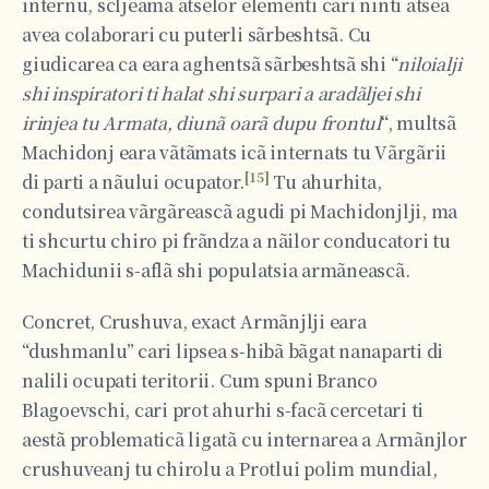
internu, scljeama atselor elementi cari ninti atsea
avea colaborari cu puterli sãrbeshtsã. Cu
giudicarea ca eara aghentsã sãrbeshtsã shi “
niloialji
shi inspiratori ti halat shi surpari a aradãljei shi
irinjea tu Armata, diunã oarã dupu frontul
“, multsã
Machidonj eara vãtãmats icã internats tu Vãrgãrii
[15]
di parti a nãului ocupator.
Tu ahurhita,
condutsirea vãrgãreascã agudi pi Machidonjlji, ma
ti shcurtu chiro pi frãndza a nãilor conducatori tu
Machidunii s-aflã shi populatsia armãneascã.
Concret, Crushuva, exact Armãnjlji eara
“dushmanlu” cari lipsea s-hibã bãgat nanaparti di
nalili ocupati teritorii. Cum spuni Branco
Blagoevschi, cari prot ahurhi s-facã cercetari ti
aestã problematicã ligatã cu internarea a Armãnjlor
crushuveanj tu chirolu a Protlui polim mundial,