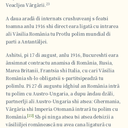
23
Veacljea Vãrgãrii.
A daua aradã di internats crushuveanj s-featsi
toamna anlu 1916 shi direct eara ligatã cu intrarea
ali Vãsilia Romãnia tu Protlu polim mundial di
parti a Antantãljei.
Ashitsi, pi 17 di august, anlu 1916, Bucureshti eara
ãnsimnat contractu anamisa di Romãnia, Rusia,
Marea Britanii, Frantsia shi Italia, cu cari Vãsilia
Romãnia sh-lo obligatsii s-partitsipeadzã tu
polimlu. Pi 27 di augustu idghiul an Romãnia intrã
tu polim cu Austro-Ungaria, a dupu ãndau dzãli,
partnerlji ali Austro-Ungaria shi atsea: Ghermania,
Vãrgãria shi Imperia Otomanã intrarã tu polim cu
[22]
Romãnia.
Sh-pi ninga atsea tsi atsea detsizii a
vãsiliiljei romãneascã nu avea cana ligaturã cu