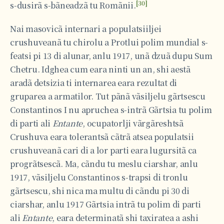
[30]
s-dusirã s-bãneadzã tu Romãnii.
Nai masovicã internari a populatsiiljei
crushuveanã tu chirolu a Protlui polim mundial s-
featsi pi 13 di alunar, anlu 1917, unã dzuã dupu Sum
Chetru. Idghea cum eara ninti un an, shi aestã
aradã detsizia ti internarea eara rezultat di
gruparea a armatilor. Tut pãnã vãsiljelu gãrtsescu
Constantinos I nu apruchea s-intrã Gãrtsia tu polim
di parti ali
Entante
, ocupatorlji vãrgãreshtsã
Crushuva eara tolerantsã cãtrã atsea populatsii
crushuveanã cari di a lor parti eara lugursitã ca
progrãtsescã. Ma, cãndu tu meslu ciarshar, anlu
1917, vãsiljelu Constantinos s-trapsi di tronlu
gãrtsescu, shi nica ma multu di cãndu pi 30 di
ciarshar, anlu 1917 Gãrtsia intrã tu polim di parti
ali
Entante
, eara determinatã shi taxiratea a ashi